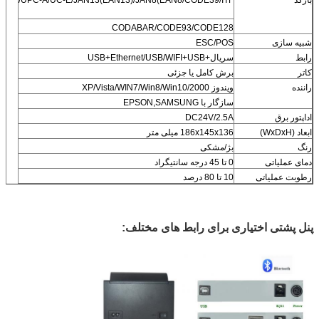
CODABAR/CODE93/CODE128
شبیه سازی
ESC/POS
رابط
سریال+USB+Ethernet/USB/WIFI+USB
کاتر
برش کامل یا جزئی
راننده
ویندوز 2000/XP/Vista/WIN7/Win8/Win10
سازگار با EPSON,SAMSUNG
اداپتور برق
DC24V/2.5A
ابعاد (WxDxH)
186x145x136 میلی متر
رنگ
بژ/مشکی
دمای عملیاتی
0 تا 45 درجه سانتیگراد
رطوبت عملیاتی
10 تا 80 درصد
پنل پشتی اختیاری برای رابط های مختلف: