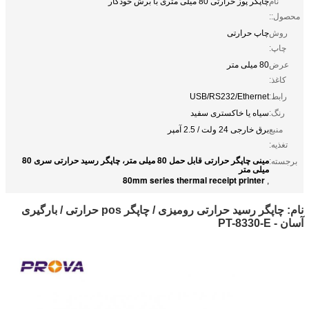
نام
چاپگر پوز حرارتی 80 میلی متری با برش خودکار
محصول::
روش
چاپ حرارتی
چاپ:
عرض
80 میلی متر
کاغذ:
رابط:
USB/RS232/Ethernet
رنگ:
سیاه یا خاکستری سفید
منبع
برق خارجی 24 ولت / 2.5 آمپر
تغذیه:
مینی چاپگر حرارتی قابل حمل 80 میلی متر، چاپگر رسید حرارتی سری 80
برجسته:
میلی متر
80mm series thermal receipt printer
,
نام: چاپگر رسید حرارتی رومیزی / چاپگر pos حرارتی / بارگیری
آسان - PT-8330-E