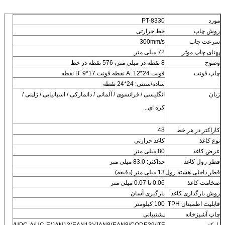
مورد
PT-8330
روش چاپ
خط حرارتی
سرعت چاپ
300mm/s
پهنای چاپ موثر
72 میلی متر
وضوح
8 نقطه در میلی متر، 576 نقطه در خط
چاپ فونت
فونت A: 12*24 نقطه فونت B: 9*17 نقطه
ساده/سنتی: 24*24 نقطه
زبان
انگلیسی / فرانسوی / آلمانی / دانمارکی / اسپانیایی / ژاپنی /
کره ای...
کاراکتر در هر خط
48
نوع کاغذ
کاغذ حرارتی
عرض کاغذ
80 میلی متر
قطر رول کاغذ
حداکثر: 83.0 میلی متر
قطر داخلی هسته رول
13 میلی متر (دقیقه)
ضخامت کاغذ
0.06 تا 0.07 میلی متر
روش بارگذاری کاغذ
بارگیری آسان
قابلیت اطمینان TPH
100 کیلومتر
چاپ آشپزخانه
پشتیبانی
بارکد
UPC-A/UC-E/JAN13(EAN13)/JAN8(EAN8/CODE39/ITF/