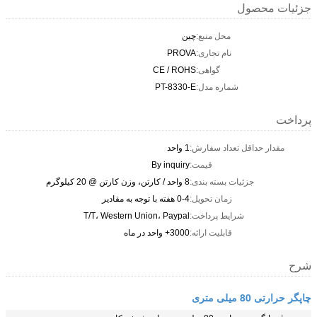
جزئیات محصول
محل منبع:
چین
نام تجاری:
PROVA
گواهی:
CE / ROHS
شماره مدل:
PT-8330-E
پرداخت
مقدار حداقل تعداد سفارش:
1 واحد
قیمت:
By inquiry
جزئیات بسته بندی:
8 واحد / کارتن، وزن کارتن @ 20 کیلوگرم
زمان تحویل:
0-4 هفته با توجه به مقادیر
شرایط پرداخت:
T/T، Western Union، Paypal
قابلیت ارائه:
3000+ واحد در ماه
شرح
چاپگر حرارتی 80 میلی متری